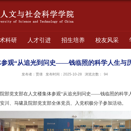
术科研
人才引进
招生培养
校友风采
参观“从追光到问史——钱临照的科学人生与
发布者：贾倩
发布时间：2025-10-28
浏览次数：
94
学院院部党支部在人文楼集体参观“从追光到问史——钱临照的科学
安川、马啸及院部党支部全体党员、入党积极分子参加活动。