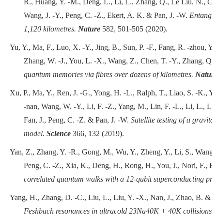
R., Huang, Y. -M., Deng, L., Li, L., Zhang, Q., Le Liu, N., Che
Wang, J. -Y., Peng, C. -Z., Ekert, A. K. & Pan, J. -W.
Entangle
1,120 kilometres.
Nature
582,
501-505
(2020).
Yu, Y., Ma, F., Luo, X. -Y., Jing, B., Sun, P. -F., Fang, R. -zhou, Y
Zhang, W. -J., You, L. -X., Wang, Z., Chen, T. -Y., Zhang, Q.,
quantum memories via fibres over dozens of kilometres.
Natur
Xu, P., Ma, Y., Ren, J. -G., Yong, H. -L., Ralph, T., Liao, S. -K., Y
-nan, Wang, W. -Y., Li, F. -Z., Yang, M., Lin, F. -L., Li, L., Le
Fan, J., Peng, C. -Z. & Pan, J. -W.
Satellite testing of a gravi
model.
Science
366,
132
(2019).
Yan, Z., Zhang, Y. -R., Gong, M., Wu, Y., Zheng, Y., Li, S., Wang, C
Peng, C. -Z., Xia, K., Deng, H., Rong, H., You, J., Nori, F., F
correlated quantum walks with a 12-qubit superconducting pro
Yang, H., Zhang, D. -C., Liu, L., Liu, Y. -X., Nan, J., Zhao, B. & P
Feshbach resonances in ultracold 23Na40K + 40K collisions.