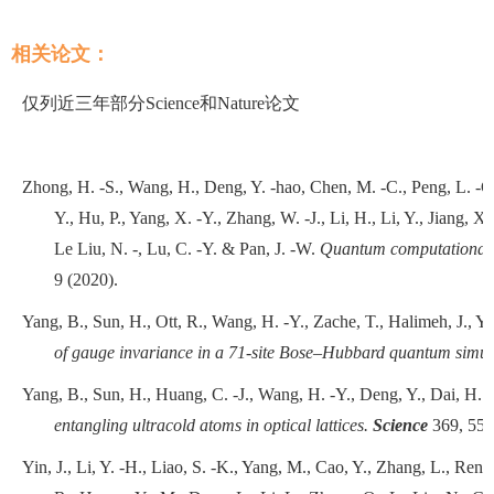
相关论文
：
仅列近三年部分Science和Nature论文
Zhong, H. -S., Wang, H., Deng, Y. -hao, Chen, M. -C., Peng, L. -C.
Y., Hu, P., Yang, X. -Y., Zhang, W. -J., Li, H., Li, Y., Jiang, X
Le Liu, N. -, Lu, C. -Y. & Pan, J. -W.
Quantum computational 
9
(2020).
Yang, B., Sun, H., Ott, R., Wang, H. -Y., Zache, T., Halimeh, J., Yu
of gauge invariance in a 71-site Bose–Hubbard quantum simul
Yang, B., Sun, H., Huang, C. -J., Wang, H. -Y., Deng, Y., Dai, H. -
entangling ultracold atoms in optical lattices.
Science
369,
550
Yin, J., Li, Y. -H., Liao, S. -K., Yang, M., Cao, Y., Zhang, L., Ren, 