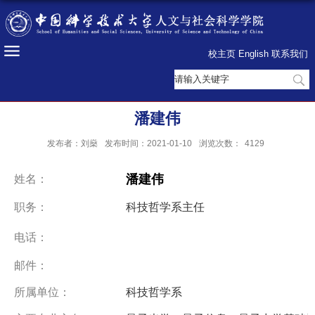
校主页
English
联系我们
潘建伟
发布者：刘燊
发布时间：2021-01-10
浏览次数：
4129
潘建伟
姓名：
职务：
科技哲学系主任
电
话
：
邮
件：
所属单位：
科技哲学系