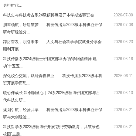
勇担时代...
科技史与科技考古系24级硕博班召开本学期述职班会
2026-07-09
朋辈领航，研途筑梦——科技传播系2023级本科班召开保
2026-07-08
研考研经验分...
踔厉奋发，职引未来——人文与社会科学学院就业分享会
2026-06-23
顺利开展
科技传播系2024级硕士班团支部举办“深学回信精神 建
2026-06-16
功‘十五五...
深化校企交流，赋能青春择业——科技传播系2023级本科
2026-06-11
班开展学而思...
暖心伴成长 科创润童心｜24系2025级硕博班团支部与古
2026-06-10
代科技史研...
规划引航，经验共享——科技传播系2023级本科班召开保
2026-05-21
研与大创经验...
科技哲学系2023级硕博班开展“践行劳动教育，共筑绿色
2026-05-21
校园”主题...