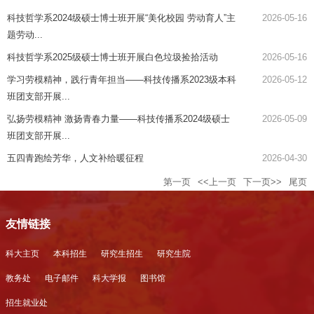
科技哲学系2024级硕士博士班开展“美化校园 劳动育人”主
2026-05-16
题劳动...
科技哲学系2025级硕士博士班开展白色垃圾捡拾活动
2026-05-16
学习劳模精神，践行青年担当——科技传播系2023级本科
2026-05-12
班团支部开展...
弘扬劳模精神 激扬青春力量——科技传播系2024级硕士
2026-05-09
班团支部开展...
五四青跑绘芳华，人文补给暖征程
2026-04-30
第一页
<<上一页
下一页>>
尾页
友情链接
科大主页
本科招生
研究生招生
研究生院
教务处
电子邮件
科大学报
图书馆
招生就业处