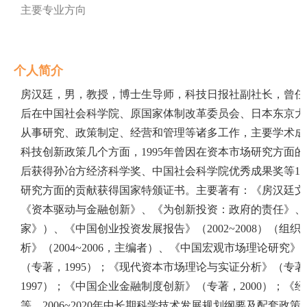
主要专业方向
个人简介
房汉廷，男，教授，博士生导师，科技日报社副社长，曾任
后在中国社会科学院、原国家体制改革委员会、日本东京大
从事研究、政策制定、经营和管理等诸多工作，主要学术成
科技创新政策几个方面，
1995
年曾因在资本市场研究方面的
后获得孙冶方经济科学奖、中国社会科学院优秀成果奖等
10
研究方面的贡献获得国家特颁证书。
主要著有：《房汉廷文
《资本驱动与金融创新》、《为创新投资：政府的责任》、
家》）、《中国创业投资发展报告》（
2002
~
2008
）（组织
析》（
2004
~
2006
，主编者）、《中国宏观市场理论研究》
（专著，
1995
）；《现代资本市场理论与实证分析》（专著
1997
）；《中国企业金融制度创新》（专著，
2000
）；《经
等。
2006
~
2020
年中长期科学技术发展规划纲要及配套政策