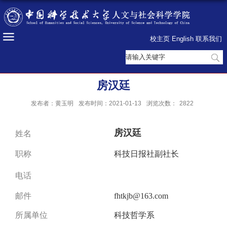
校主页
English
联系我们
房汉廷
发布者：黄玉明
发布时间：2021-01-13
浏览次数：
2822
房汉廷
姓
名
职
称
科技日报社副社长
电
话
邮
件
fhtkjb@163.com
所属单位
科技哲学系