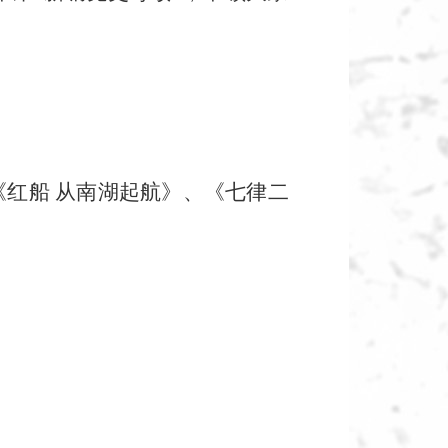
红船 从南湖起航》、《七律二