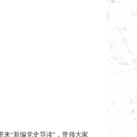
来“新编党史导读”，带领大家