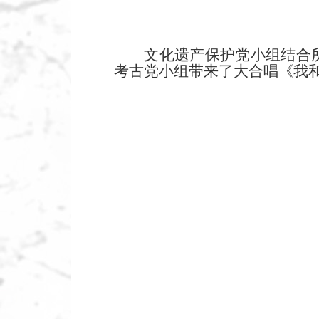
文化遗产保护党小组结合
考古党小组带来了大合唱《我