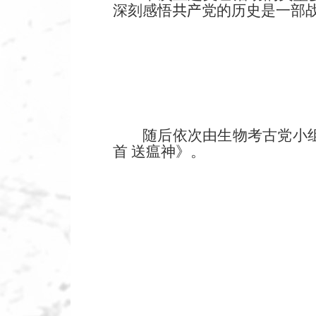
深刻感悟
共产
党的历史是一部
随后依次由生物考古党小
首 送瘟神》。