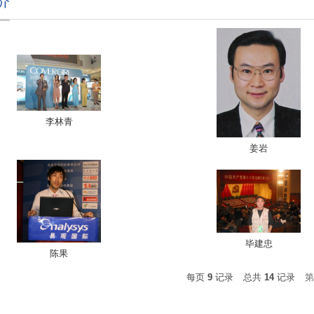
介
李林青
姜岩
毕建忠
陈果
每页
9
记录
总共
14
记录
第